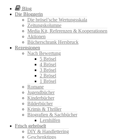
Blog
Die Bloggerin
Die brösel’sche Wertungsskala
Zeitungskolumne
Media Kit, Referenzen & Kooperationen
Aktionen
Bücherschrank Hersbruck
Rezensionen
Nach Bewertung
5 Brösel
4 Brösel
3 Brösel
2 Brösel
1 Brösel
Romane
Jugendbücher
Kinderbücher
Bilderbücher
Krimis & Thriller
Biografien & Sachbücher
Lernhilfen
Frisch gebröselt
DIY & Handlettering
Geschenktipps