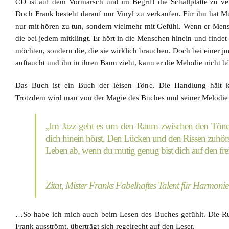
CD ist auf dem Vormarsch und im Begriff die Schallplatte zu ve
Doch
Frank besteht darauf nur Vinyl zu verkaufen
. Für ihn hat M
nur mit hören zu tun, sondern vielmehr mit Gefühl. Wenn er Mens
die bei jedem mitklingt.
Er hört in die Menschen hinein und findet 
möchten, sondern die, die sie wirklich brauchen. Doch bei einer j
auftaucht und ihn in ihren Bann zieht, kann er die Melodie nicht hör
Das Buch ist ein Buch der leisen Töne
. Die Handlung hält 
Trotzdem wird man von der Magie des Buches und seiner Melodie 
„Im Jazz geht es um den Raum zwischen den Tönen
dich hinein hörst. Den Lücken und den Rissen zuhörst
Leben ab, wenn du mutig genug bist dich auf den frei
Zitat, Mister Franks Fabelhaftes Talent für Harmonie
…So habe ich mich auch beim Lesen des Buches gefühlt. Die
R
Frank ausströmt, überträgt sich regelrecht auf den Leser.