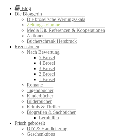
Blog
Die Bloggerin
Die brösel’sche Wertungsskala
Zeitungskolumne
Media Kit, Referenzen & Kooperationen
Aktionen
Bücherschrank Hersbruck
Rezensionen
Nach Bewertung
5 Brösel
4 Brösel
3 Brösel
2 Brösel
1 Brösel
Romane
Jugendbücher
Kinderbücher
Bilderbücher
Krimis & Thriller
Biografien & Sachbücher
Lernhilfen
Frisch gebröselt
DIY & Handlettering
Geschenktipps