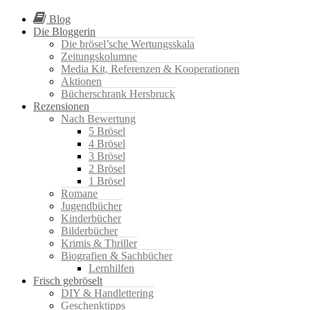
Blog
Die Bloggerin
Die brösel’sche Wertungsskala
Zeitungskolumne
Media Kit, Referenzen & Kooperationen
Aktionen
Bücherschrank Hersbruck
Rezensionen
Nach Bewertung
5 Brösel
4 Brösel
3 Brösel
2 Brösel
1 Brösel
Romane
Jugendbücher
Kinderbücher
Bilderbücher
Krimis & Thriller
Biografien & Sachbücher
Lernhilfen
Frisch gebröselt
DIY & Handlettering
Geschenktipps