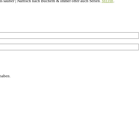
 als sauber | Narrisch nach Büchern & immer öfter auch Serien.
MEHR
.
haben.