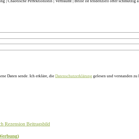
ng | Chaotische Perfektionistin | Verträumt | Brille ist tendenziell öfter schmutzig
ne Daten sende. Ich erkläre, die
Datenschutzerklärung
gelesen und verstanden zu 
(Werbung)