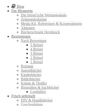
Blog
Die Bloggerin
Die brösel’sche Wertungsskala
Zeitungskolumne
Media Kit, Referenzen & Kooperationen
Aktionen
Bücherschrank Hersbruck
Rezensionen
Nach Bewertung
5 Brösel
4 Brösel
3 Brösel
2 Brösel
1 Brösel
Romane
Jugendbücher
Kinderbücher
Bilderbücher
Krimis & Thriller
Biografien & Sachbücher
Lernhilfen
Frisch gebröselt
DIY & Handlettering
Geschenktipps