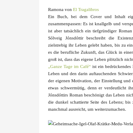
Ramona von
El Tragalibros
Ein Buch, bei dem Cover und Inhalt eige
zusammenpassen: Es ist knallgelb und verspri
ist aber tatsächlich ein tiefgründiger Roma
Sólveig Jónsdóttir
beschreibt die Existenz
zielstrebig ihr Leben gelebt haben, bis zu e
es die berufliche Zukunft, das Glück in eine
groß ist, dass das eigene Leben plötzlich nic
„Ganze Tage im Café“
ist ein bedrückendes 
Leben und den darin auftauchenden Schwierig
der eigenen Motivation, der Einstellung un
etwas schwermütig, denn er verdeutlicht i
Jónsdóttirs Roman beschönigt das Leben nicht
die dunkel schattierte Seite des Lebens; b
manchmal ausreicht, um weiterzumachen.