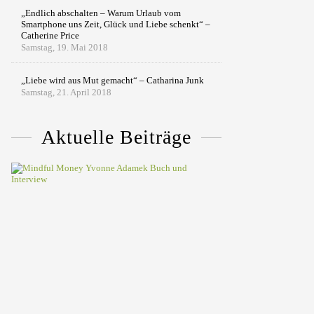
„Endlich abschalten – Warum Urlaub vom
Smartphone uns Zeit, Glück und Liebe schenkt“ –
Catherine Price
Samstag, 19. Mai 2018
„Liebe wird aus Mut gemacht“ – Catharina Junk
Samstag, 21. April 2018
Aktuelle Beiträge
„Mindful
Money“
von
Yvonne
Adamek:
Das
Interview
zum
Buch
(Werbung)
Dienstag,
23.
März