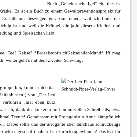
Buch
„Geheimsache Igel“
ein, dies ist
Krätke
. Es ist ein Buch zu einem Gewaltpräventionsprojekt für
 Es fällt mir deswegen ein, zum einen, weil ich finde das
chtig ist und weil die Krümel, die ja in diesem Kinder- und
leidung und Spielsachen liebt.
ee, Tee? Kekse? *BröselstopftsichKekseindenMund* Iff mag
ch, weiter geht’s mit dem zweiten Schwung:
lgruppe bin, konnte mich das
Seifenblasen!) von
„Der Leo
 verführen „mal eben kurz
ar ich, dank des lockeren und humorvollen Schreibstils, etwa
chmal Teenie! Gemeinsam mit Protagonistin Anne kämpfte ich
 Dabei sollte uns der arrogante aber durchaus schnuckelige
Ob wir es geschafft haben Leo zurückzugewinnen? Das lest Ihr