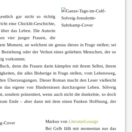
ntlich gar nicht so richtig
cht eine Chicklit-Geschichte,
n über das Leben. Die Autorin
en vier junger Frauen, die
inem Moment, an welchem sie genau dieses in Frage stellen; sei
r Beziehung oder der Verlust eines geliebten Menschen, der so
htig vorkommt.
Buch, denn die Frauen darin kämpfen mit ihrem Selbst, ihrem
keiten, die alles Bisherige in Frage stellen, vom Lebensweg,
d den Überzeugungen. Dieser Roman macht den Leser vielleicht
hm das eigene von Hindernissen durchzogene Leben. Sólveig
, sondern präsentiert, wenn auch nicht die dunkelste, so doch
is zum Ende – aber dann mit dem einen Funken Hoffnung, der
Markus von
LiteraturLounge
Bei Gelb fällt mir momentan nur das