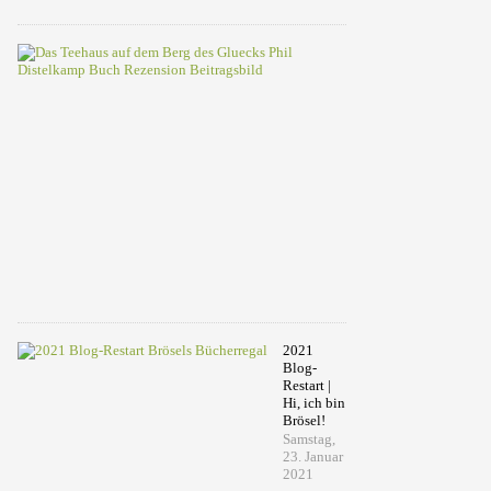
2021
Das
Teehaus
auf
dem
Berg
des
Glücks
–
Phil
Distelkamp
(Werbung)
Montag,
15.
Februar
2021
2021
Blog-
Restart |
Hi, ich bin
Brösel!
Samstag,
23. Januar
2021