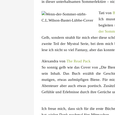
in dieser unterhaltsamen Sommerlektüre – nich
Tati von
B
Ich muss
begleiten
der Somme
Gelb, sondern strahlt für mich eher diese sch
zweite Teil der Mystral Serie, bei dem mic
lese ich nicht so viel Fantasy, aber das konn
Alexandra von
The Read Pack
So sonnig gelb wie das Cover von „Die Bien
sein Inhalt. Das Buch erzählt die Gesch
mutigen, etwas aufmüpfigen Biene. Für mich
Abenteuer aber auch etwas poetisch. Zusätzl
Gefühle und Erlebnisse durch ihre Gerüche 
Ich freue mich, dass sich für die erste Büc
hat, vielen Dank nochmal fürs Mitmachen.