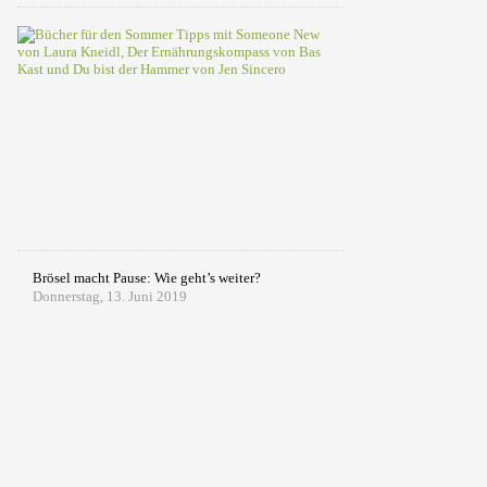
Bücher
für
den
Sommer
2019:
Tipps
zum
Weglesen
Samstag,
13.
Juli
2019
Brösel macht Pause: Wie geht’s weiter?
Donnerstag, 13. Juni 2019