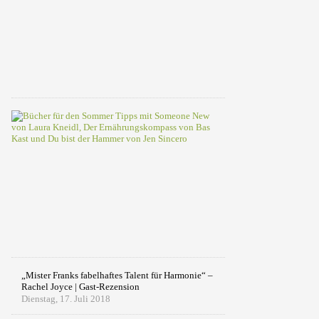
–
Phil
Distelkamp
(Werbung)
Montag,
15.
Februar
2021
Bücher
für
den
Sommer
2019:
Tipps
zum
Weglesen
Samstag,
13.
Juli
2019
„Mister Franks fabelhaftes Talent für Harmonie“ –
Rachel Joyce | Gast-Rezension
Dienstag, 17. Juli 2018