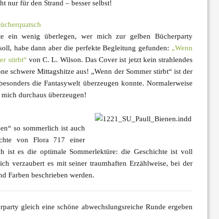
t nur für den Strand – besser selbst!
ücherquatsch
te ein wenig überlegen, wer mich zur gelben Bücherparty
 soll, habe dann aber die perfekte Begleitung gefunden:
„Wenn
r stirbt“
von
C. L. Wilson
. Das Cover ist jetzt kein strahlendes
öne schwere Mittagshitze aus! „Wenn der Sommer stirbt“ ist der
h besonders die Fantasywelt überzeugen konnte. Normalerweise
te mich durchaus überzeugen!
en“ so sommerlich ist auch
ichte von Flora 717 einer
 ist es die optimale Sommerlektüre: die Geschichte ist voll
ich verzaubert es mit seiner traumhaften Erzählweise, bei der
und Farben beschrieben werden.
herparty gleich eine schöne abwechslungsreiche Runde ergeben