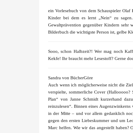
ein Vorlesebuch von dem Schauspieler
Olaf 
Kinder bei dem es lernt „Nein“ zu sagen.
Gewaltprävention gegenüber Kindern sehr wi
Bilderbuch die wichtigste Person ist, gelbe K
Sooo, schon Halbzeit?! Wer mag noch Kaff
Kekfe! Ihr braucht mehr Lesestoff? Gerne do
Sandra von BücherGöre
Auch wenn ich möglicherweise nicht die Zie
verspielte, sommerliche Cover (Hallooooo? 
Plan“
von
Janne Schmidt
kurzerhand dazu
reinzulesen“. Binnen eines Augenzwinkerns w
in der Mitte – und vor allem gedanklich no
gegen den ersten Liebeskummer und um Leo…
Marc helfen. Wie wir das angestellt haben? 