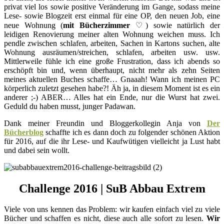
privat viel los sowie positive Veränderung im Gange, sodass meine
Lese- sowie Blogzeit erst einmal für eine OP, den neuen Job, eine
neue Wohnung (
mit Bücherzimmer
♡) sowie natürlich der
leidigen Renovierung meiner alten Wohnung weichen muss.
Ich
pendle zwischen schlafen, arbeiten, Sachen in Kartons suchen, alte
Wohnung ausräumen/streichen, schlafen, arbeiten usw. usw.
Mittlerweile fühle ich eine große Frustration, dass ich abends so
erschöpft bin und, wenn überhaupt, nicht mehr als zehn Seiten
meines aktuellen Buches schaffe… Gnaaah! Wann ich meinen PC
körperlich zuletzt gesehen habe?! Äh ja, in diesem Moment ist es ein
anderer ;-) ABER… Alles hat ein Ende, nur die Wurst hat zwei.
Geduld du haben musst, junger Padawan.
Dank meiner Freundin und Bloggerkollegin Anja von
Der
Bücherblog
schaffte ich es dann doch zu folgender schönen Aktion
für 2016, auf die ihr Lese- und Kaufwütigen vielleicht ja Lust habt
und dabei sein wollt.
Challenge 2016 | SuB Abbau Extrem
Viele von uns kennen das Problem: wir kaufen einfach viel zu viele
Bücher und schaffen es nicht, diese auch alle sofort zu lesen.
Wir