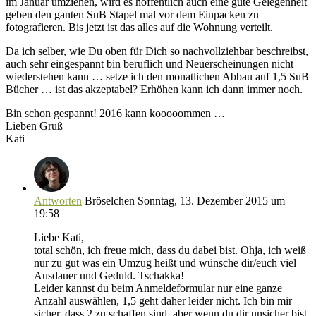
im Januar umziehen, wird es hoffentlich auch eine gute Gelegenheit
geben den ganten SuB Stapel mal vor dem Einpacken zu
fotografieren. Bis jetzt ist das alles auf die Wohnung verteilt.
Da ich selber, wie Du oben für Dich so nachvollziehbar beschreibst,
auch sehr eingespannt bin beruflich und Neuerscheinungen nicht
wiederstehen kann … setze ich den monatlichen Abbau auf 1,5 SuB
Bücher … ist das akzeptabel? Erhöhen kann ich dann immer noch.
Bin schon gespannt! 2016 kann kooooommen …
Lieben Gruß
Kati
Antworten
Bröselchen
Sonntag, 13. Dezember 2015 um
19:58
Liebe Kati,
total schön, ich freue mich, dass du dabei bist. Ohja, ich weiß
nur zu gut was ein Umzug heißt und wünsche dir/euch viel
Ausdauer und Geduld. Tschakka!
Leider kannst du beim Anmeldeformular nur eine ganze
Anzahl auswählen, 1,5 geht daher leider nicht. Ich bin mir
sicher, dass 2 zu schaffen sind, aber wenn du dir unsicher bist,