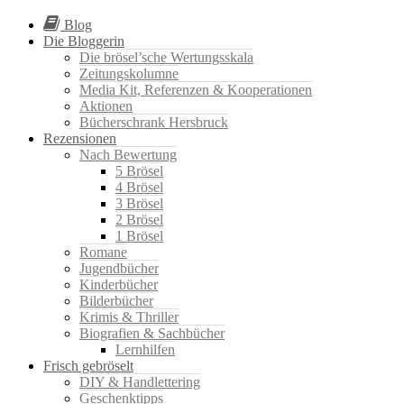
Blog
Die Bloggerin
Die brösel’sche Wertungsskala
Zeitungskolumne
Media Kit, Referenzen & Kooperationen
Aktionen
Bücherschrank Hersbruck
Rezensionen
Nach Bewertung
5 Brösel
4 Brösel
3 Brösel
2 Brösel
1 Brösel
Romane
Jugendbücher
Kinderbücher
Bilderbücher
Krimis & Thriller
Biografien & Sachbücher
Lernhilfen
Frisch gebröselt
DIY & Handlettering
Geschenktipps