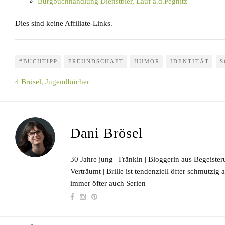
Burgbuchhandlung Dienstbier, Lauf a.d.Pegnitz
Dies sind keine Affiliate-Links.
#BUCHTIPP
FREUNDSCHAFT
HUMOR
IDENTITÄT
S
4 Brösel
,
Jugendbücher
Dani Brösel
30 Jahre jung | Fränkin | Bloggerin aus Begeisteru
Verträumt | Brille ist tendenziell öfter schmutzig
immer öfter auch Serien