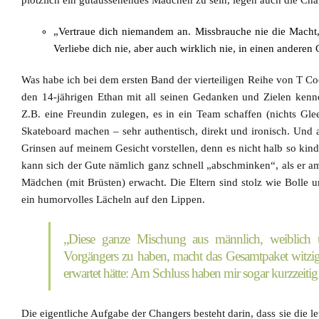
plötzlich ein gutaussehendes Mädchen zu sein, legen auch die Cha
„Vertraue dich niemandem an. Missbrauche nie die Macht,
Verliebe dich nie, aber auch wirklich nie, in einen andere
Was habe ich bei dem ersten Band der vierteiligen Reihe von
T Co
den 14-jährigen Ethan mit all seinen Gedanken und Zielen kenne
Z.B. eine Freundin zulegen, es in ein Team schaffen (nichts Gl
Skateboard machen – sehr authentisch, direkt und ironisch. Und 
Grinsen auf meinem Gesicht vorstellen, denn es nicht halb so kindi
kann sich der Gute nämlich ganz schnell „abschminken“, als er a
Mädchen (mit Brüsten) erwacht. Die Eltern sind stolz wie Bolle 
ein humorvolles Lächeln auf den Lippen.
„Diese ganze Mischung aus männlich, weiblich
Vorgängers zu haben, macht das Gesamtpaket witzig
erwartet hätte: Am Schluss haben mir sogar kurzzeiti
Die eigentliche Aufgabe der Changers besteht darin, dass sie die 