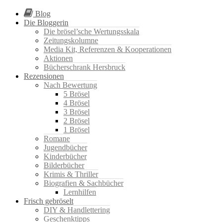
Blog
Die Bloggerin
Die brösel’sche Wertungsskala
Zeitungskolumne
Media Kit, Referenzen & Kooperationen
Aktionen
Bücherschrank Hersbruck
Rezensionen
Nach Bewertung
5 Brösel
4 Brösel
3 Brösel
2 Brösel
1 Brösel
Romane
Jugendbücher
Kinderbücher
Bilderbücher
Krimis & Thriller
Biografien & Sachbücher
Lernhilfen
Frisch gebröselt
DIY & Handlettering
Geschenktipps