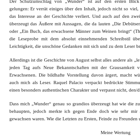
Der Schutzumschlag von „Wunder“ ist auf den ersten Blick
gelungen: Er verrät einiges über den Inhalt, jedoch nicht so viel
das Interesse an der Geschichte verliert. Und auch auf den zwei
überzeugt das Äußere mit Aussagen, die da lauten „Die Debütse
oder „Ein Buch, das erwachsene Männer zum Weinen bringt“ (The
die Leseprobe mit dem absolut einnehmenden Schreibstil übe
Leichtigkeit, die unschöne Gedanken mit sich und zu dem Leser br
Allerdings ist die Geschichte von August selbst alles andere als „le
jeden Tag aufs Neue Bekanntschaften mit der Grausamkeit v
Erwachsenen. Die bildhafte Vorstellung davon ärgert, macht wüt
auch mich als Leser. Raquel Palacio verpackt bedrückte Stimmu
einen besonders authentischen Charakter und verpasst nicht, den/d
Dass mich „Wunder“ genau so grandios überzeugt hat wie die zu 
behaupten, jedoch merkte ich gegen Ende doch wie sehr mir a
gewachsen waren. Wie die Letzten zu Ersten, Feinde zu Freunden 
Meine Wertung