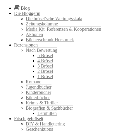
Blog
Die Bloggerin
Die brösel’sche Wertungsskala
Zeitungskolumne
Media Kit, Referenzen & Kooperationen
Aktionen
Bücherschrank Hersbruck
Rezensionen
Nach Bewertung
5 Brösel
4 Brösel
3 Brösel
2 Brösel
1 Brösel
Romane
Jugendbücher
Kinderbücher
Bilderbücher
Krimis & Thriller
Biografien & Sachbücher
Lernhilfen
Frisch gebröselt
DIY & Handlettering
Geschenktipps