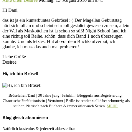
Antworten
Desiree
Montag, 15. August 2016 um 9:41
Hi Dani,
das ist ja ein kunterbuntes Gebrösel :-) Der Magellan Geburtstag
hört sich toll an und scheint sehr toll gestaltet gewesen zu sein, allein
der Wal als Maskottchen ist ja schon so süß! Night School fand ich
eine richtig toll Reihe, schön, dass dich Band 1 noch überzeugen
konnte. Und als letztes: Hut ab vor dem Buchkaufverbot, ich
glaube, ich muss das auch mal probieren!
Liebe Grüße
Desiree
Hi, ich bin Brösel!
Bröselchen/Dani | 30 Jahre jung | Fränkin | Bloggerin aus Begeisterung |
Chaotische Perfektionistin | Verträumt | Brille ist tendenziell öfter schmutzig als
sauber | Narrisch nach Büchern & immer öfter auch Serien.
MEHR
.
Blog gleich abonnieren
Natürlich kostenlos & jederzeit abbestellbar