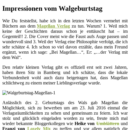
Impressionen vom Walgeburtstag
Wie Du feststellst, habe ich in den letzten Wochen vermehrt mit
Büchern aus dem
Magellan Verlag
zu tun. Warum? 1. Weil mich
keine der Geschichten daraus schon je enttäuscht hat – im
Gegenteil!! 2. Die Cover meist wie die Faust aufs Auge passen und
wundervoll sind 3. Weil der Verlag eine Philosophie verfolgt, die ich
sehr schätze 4. Ich schon so viel davon erzähle, dass mein Freund
ergänzt, wenn ich sage: „Bei Magellan…“, Er: „…der Verlag mit
dem Wal“.
Den relativ kleinen Verlag gibt es offiziell erst seit zwei Jahren,
haben ihren Sitz in Bamberg und ich schätze, dass die lokale
Verbundenheit wohl auch dazu beigetragen hat, dass Magellan
schlichtweg zu einem meiner Lieblingsverlage wurde.
Anlässlich des 2. Geburtstags des Wals gab Magellan die
Möglichkeit, sich zu bewerben um am 23. Juli 2016 einmal die
Verlagsräumlichkeiten zu sehen und gemeinsam zu feiern. Ich war
stolz und glücklich eingeladen worden zu sein, freute mich mal
wieder bekannte Bloggerkollegen wie
Heike von
Umblättern
und
Franzi von
Lovely Mix
zu treffen und vor allem natürlich die