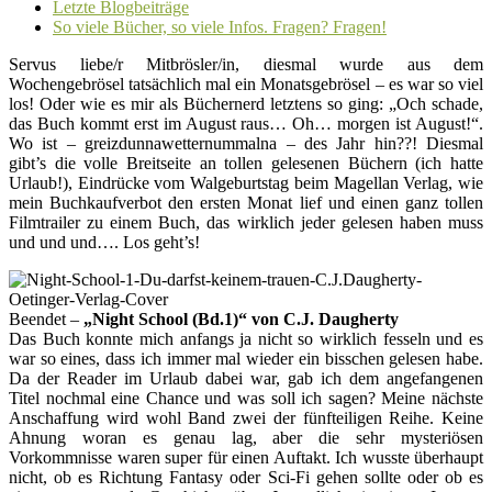
Letzte Blogbeiträge
So viele Bücher, so viele Infos. Fragen? Fragen!
Servus liebe/r Mitbrösler/in, diesmal wurde aus dem
Wochengebrösel tatsächlich mal ein Monatsgebrösel – es war so viel
los! Oder wie es mir als Büchernerd letztens so ging: „Och schade,
das Buch kommt erst im August raus… Oh… morgen ist August!“.
Wo ist – greizdunnawetternummalna – des Jahr hin??! Diesmal
gibt’s die volle Breitseite an tollen gelesenen Büchern (ich hatte
Urlaub!), Eindrücke vom Walgeburtstag beim Magellan Verlag, wie
mein Buchkaufverbot den ersten Monat lief und einen ganz tollen
Filmtrailer zu einem Buch, das wirklich jeder gelesen haben muss
und und und…. Los geht’s!
Beendet –
„Night School (Bd.1)“ von C.J. Daugherty
Das Buch konnte mich anfangs ja nicht so wirklich fesseln und es
war so eines, dass ich immer mal wieder ein bisschen gelesen habe.
Da der Reader im Urlaub dabei war, gab ich dem angefangenen
Titel nochmal eine Chance und was soll ich sagen? Meine nächste
Anschaffung wird wohl Band zwei der fünfteiligen Reihe. Keine
Ahnung woran es genau lag, aber die sehr mysteriösen
Vorkommnisse waren super für einen Auftakt. Ich wusste überhaupt
nicht, ob es Richtung Fantasy oder Sci-Fi gehen sollte oder ob es