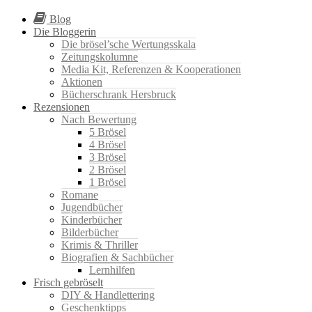
Blog
Die Bloggerin
Die brösel’sche Wertungsskala
Zeitungskolumne
Media Kit, Referenzen & Kooperationen
Aktionen
Bücherschrank Hersbruck
Rezensionen
Nach Bewertung
5 Brösel
4 Brösel
3 Brösel
2 Brösel
1 Brösel
Romane
Jugendbücher
Kinderbücher
Bilderbücher
Krimis & Thriller
Biografien & Sachbücher
Lernhilfen
Frisch gebröselt
DIY & Handlettering
Geschenktipps