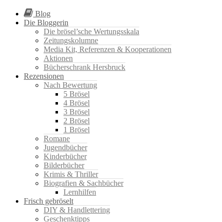
Blog
Die Bloggerin
Die brösel’sche Wertungsskala
Zeitungskolumne
Media Kit, Referenzen & Kooperationen
Aktionen
Bücherschrank Hersbruck
Rezensionen
Nach Bewertung
5 Brösel
4 Brösel
3 Brösel
2 Brösel
1 Brösel
Romane
Jugendbücher
Kinderbücher
Bilderbücher
Krimis & Thriller
Biografien & Sachbücher
Lernhilfen
Frisch gebröselt
DIY & Handlettering
Geschenktipps