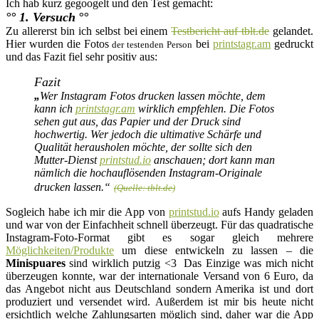
Ich hab kurz gegoogelt und den Test gemacht:
°° 1. Versuch
°°
Zu allererst bin ich selbst bei einem
Testbericht auf tblt.de
gelandet.
Hier wurden die Fotos
bei
printstagr.am
gedruckt
der testenden Person
und das Fazit fiel sehr positiv aus:
Fazit
„
Wer Instagram Fotos drucken lassen möchte, dem
kann ich
printstagr.am
wirklich empfehlen. Die Fotos
sehen gut aus, das Papier und der Druck sind
hochwertig. Wer jedoch die ultimative Schärfe und
Qualität herausholen möchte, der sollte sich den
Mutter-Dienst
printstud.io
anschauen; dort kann man
nämlich die hochauflösenden Instagram-Originale
drucken lassen.“
(Quelle: tblt.de)
Sogleich habe ich mir die App von
printstud.io
aufs Handy geladen
und war von der Einfachheit schnell überzeugt. Für das quadratische
Instagram-Foto-Format gibt es sogar gleich mehrere
Möglichkeiten/Produkte
um diese entwickeln zu lassen – die
Minispuares
sind wirklich putzig <3 Das Einzige was mich nicht
überzeugen konnte, war der internationale Versand von 6 Euro, da
das Angebot nicht aus Deutschland sondern Amerika ist und dort
produziert und versendet wird. Außerdem ist mir bis heute nicht
ersichtlich welche Zahlungsarten möglich sind, daher war
die App