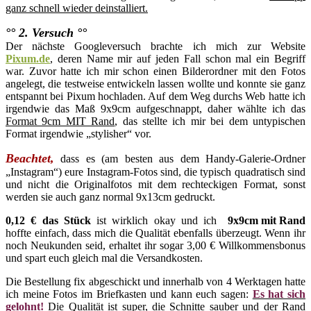
ganz schnell wieder deinstalliert.
°° 2. Versuch °°
Der nächste Googleversuch brachte ich mich zur Website
Pixum.de
, deren Name mir auf jeden Fall schon mal ein Begriff
war. Zuvor hatte ich mir schon einen Bilderordner mit den Fotos
angelegt, die testweise entwickeln lassen wollte und konnte sie ganz
entspannt bei Pixum hochladen. Auf dem Weg durchs Web hatte ich
irgendwie das Maß 9x9cm aufgeschnappt, daher wählte ich das
Format 9cm MIT Rand
, das stellte ich mir bei dem untypischen
Format irgendwie „stylisher“ vor.
Beachtet,
dass es (am besten aus dem Handy-Galerie-Ordner
„Instagram“) eure Instagram-Fotos sind, die typisch quadratisch sind
und nicht die Originalfotos mit dem rechteckigen Format, sonst
werden sie auch ganz normal 9x13cm gedruckt.
0,12 € das Stück
ist wirklich okay und ich
9x9cm mit Rand
hoffte einfach, dass mich die Qualität ebenfalls überzeugt. Wenn ihr
noch Neukunden seid, erhaltet ihr sogar 3,00 € Willkommensbonus
und spart euch gleich mal die Versandkosten.
Die Bestellung fix abgeschickt und innerhalb von 4 Werktagen hatte
ich meine Fotos im Briefkasten und kann euch sagen:
Es hat sich
gelohnt!
Die Qualität ist super, die Schnitte sauber und der Rand