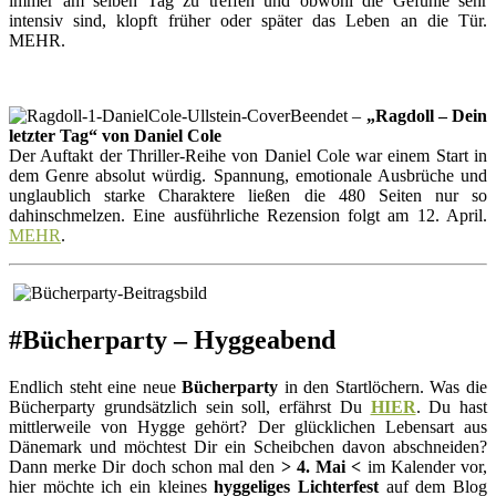
immer am selben Tag zu treffen und obwohl die Gefühle sehr
intensiv sind, klopft früher oder später das Leben an die Tür.
MEHR.
Beendet –
„Ragdoll – Dein
letzter Tag“ von Daniel Cole
Der Auftakt der Thriller-Reihe von Daniel Cole war einem Start in
dem Genre absolut würdig. Spannung, emotionale Ausbrüche und
unglaublich starke Charaktere ließen die 480 Seiten nur so
dahinschmelzen. Eine ausführliche Rezension folgt am 12. April.
MEHR
.
#Bücherparty – Hyggeabend
Endlich steht eine neue
Bücherparty
in den Startlöchern. Was die
Bücherparty grundsätzlich sein soll, erfährst Du
HIER
. Du hast
mittlerweile von Hygge gehört? Der glücklichen Lebensart aus
Dänemark und möchtest Dir ein Scheibchen davon abschneiden?
Dann merke Dir doch schon mal den
> 4. Mai <
im Kalender vor,
hier möchte ich ein kleines
hyggeliges Lichterfest
auf dem Blog