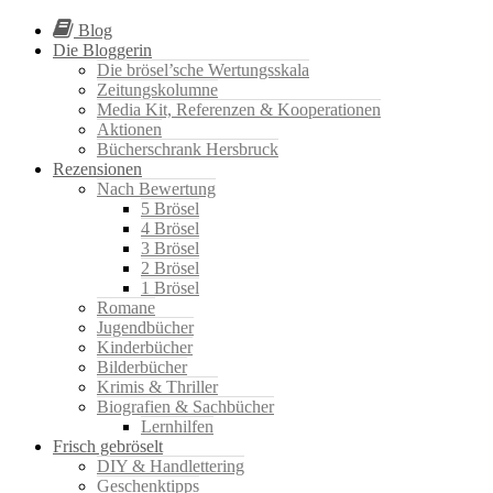
Blog
Die Bloggerin
Die brösel’sche Wertungsskala
Zeitungskolumne
Media Kit, Referenzen & Kooperationen
Aktionen
Bücherschrank Hersbruck
Rezensionen
Nach Bewertung
5 Brösel
4 Brösel
3 Brösel
2 Brösel
1 Brösel
Romane
Jugendbücher
Kinderbücher
Bilderbücher
Krimis & Thriller
Biografien & Sachbücher
Lernhilfen
Frisch gebröselt
DIY & Handlettering
Geschenktipps