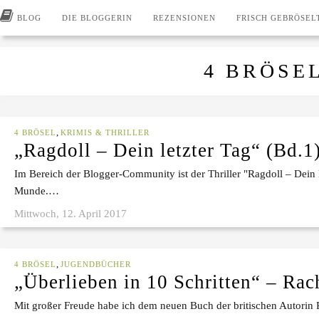
BLOG
DIE BLOGGERIN
REZENSIONEN
FRISCH GEBRÖSEL
4 BRÖSE
,
4 BRÖSEL
KRIMIS & THRILLER
„Ragdoll – Dein letzter Tag“ (Bd.1
Im Bereich der Blogger-Community ist der Thriller "Ragdoll – Dein le
Munde.…
Mittwoch, 12. April 2017
,
4 BRÖSEL
JUGENDBÜCHER
„Überlieben in 10 Schritten“ – Rac
Mit großer Freude habe ich dem neuen Buch der britischen Autorin 